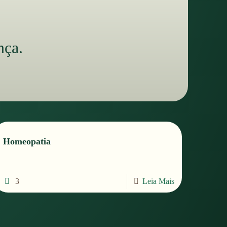
nça.
Homeopatia
3
Leia Mais