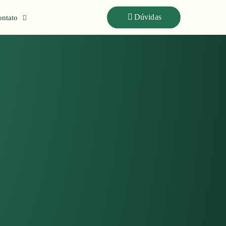
Dúvidas
ntato