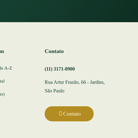
ém
Contato
de A-Z
(11) 3171-0900
tal
Rua Artur Frazão, 66 - Jardins,
São Paulo
as)
Contato