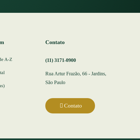
ém
Contato
de A-Z
(11) 3171-0900
tal
Rua Artur Frazão, 66 - Jardins,
São Paulo
as)
Contato