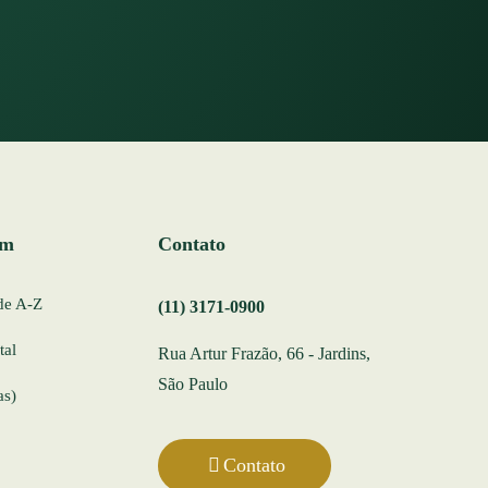
ém
Contato
de A-Z
(11) 3171-0900
tal
Rua Artur Frazão, 66 - Jardins,
São Paulo
as)
Contato