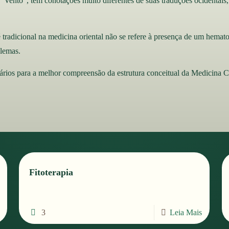
ento”, têm conotações muito diferentes de suas traduções ocidentais,
radicional na medicina oriental não se refere à presença de um hema
blemas.
ários para a melhor compreensão da estrutura conceitual da Medicina C
Fitoterapia
3
Leia Mais