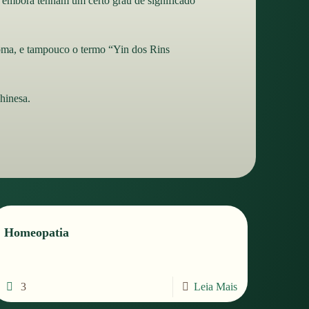
 embora tenham um certo grau de significado
toma, e tampouco o termo “Yin dos Rins
hinesa.
Homeopatia
3
Leia Mais