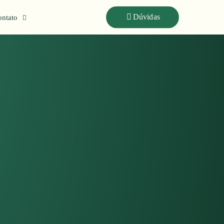
Dúvidas
ntato