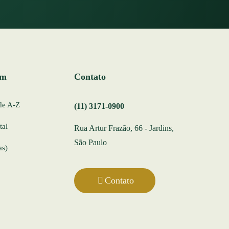
ém
Contato
de A-Z
(11) 3171-0900
tal
Rua Artur Frazão, 66 - Jardins,
São Paulo
as)
Contato