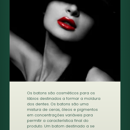
Os batons são cosméticos para os
lábios destinados a formar a moldura
dos dentes. Os batons são uma
mistura de ceras, óleos e pigmentos
em concentrações variáveis para
permitir a característica final do
produto. Um batom destinado a se