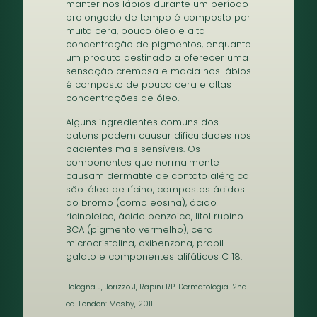
manter nos lábios durante um período
prolongado de tempo é composto por
muita cera, pouco óleo e alta
concentração de pigmentos, enquanto
um produto destinado a oferecer uma
sensação cremosa e macia nos lábios
é composto de pouca cera e altas
concentrações de óleo.
Alguns ingredientes comuns dos
batons podem causar dificuldades nos
pacientes mais sensíveis. Os
componentes que normalmente
causam dermatite de contato alérgica
são: óleo de rícino, compostos ácidos
do bromo (como eosina), ácido
ricinoleico, ácido benzoico, litol rubino
BCA (pigmento vermelho), cera
microcristalina, oxibenzona, propil
galato e componentes alifáticos C 18.
Bologna J, Jorizzo J, Rapini RP. Dermatologia. 2nd
ed. London: Mosby, 2011.