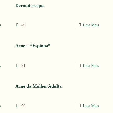
Dermatoscopia
s
49
Leia Mais
Acne – “Espinha”
s
81
Leia Mais
Acne da Mulher Adulta
s
99
Leia Mais