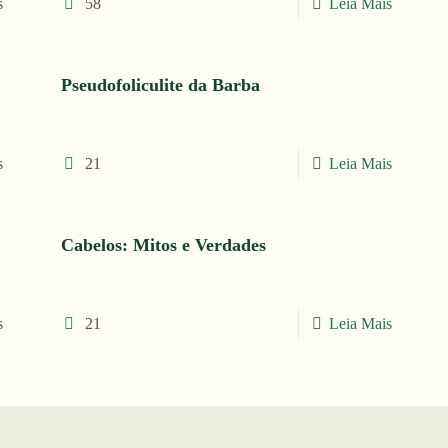
s
58
Leia Mais
Pseudofoliculite da Barba
s
21
Leia Mais
Cabelos: Mitos e Verdades
s
21
Leia Mais