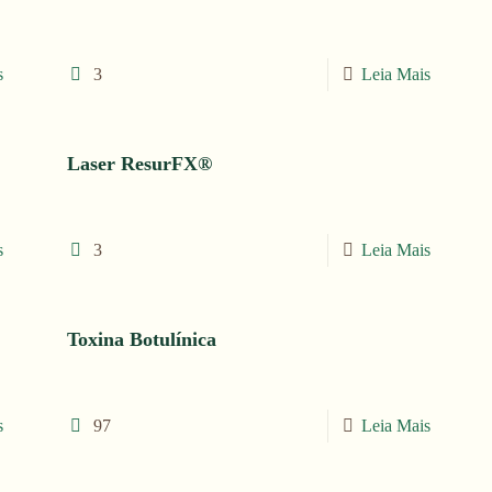
s
3
Leia Mais
Laser ResurFX®
s
3
Leia Mais
Toxina Botulínica
s
97
Leia Mais