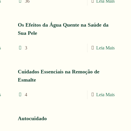
s
36
Leia Mais
Os Efeitos da Água Quente na Saúde da
Sua Pele
s
3
Leia Mais
Cuidados Essenciais na Remoção de
Esmalte
s
4
Leia Mais
Autocuidado