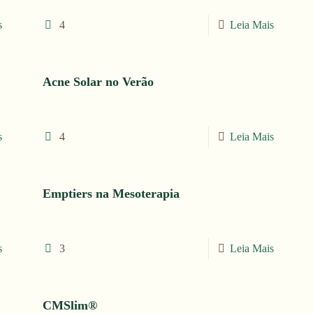
s
4
Leia Mais
Acne Solar no Verão
s
4
Leia Mais
Emptiers na Mesoterapia
s
3
Leia Mais
CMSlim®